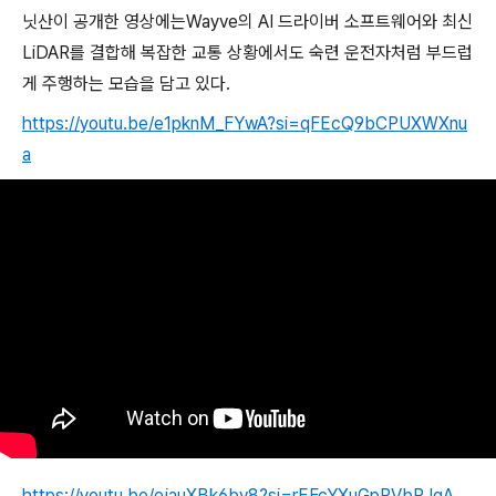
닛산이 공개한 영상에는Wayve의 AI 드라이버 소프트웨어와 최신
LiDAR를 결합해 복잡한 교통 상황에서도 숙련 운전자처럼 부드럽
게 주행하는 모습을 담고 있다.
https://youtu.be/e1pknM_FYwA?si=qFEcQ9bCPUXWXnu
a
https://youtu.be/ejauXBk6bv8?si=rEFcYXuGpPVbRJgA