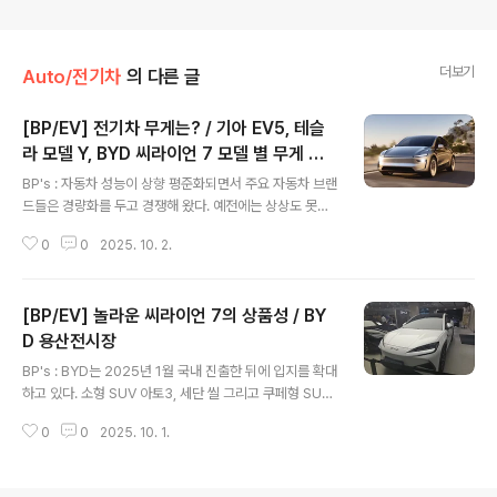
더보기
Auto/전기차
의 다른 글
[BP/EV] 전기차 무게는? / 기아 EV5, 테슬
라 모델 Y, BYD 씨라이언 7 모델 별 무게 비
글 내용
교
BP's : 자동차 성능이 상향 평준화되면서 주요 자동차 브랜
드들은 경량화를 두고 경쟁해 왔다. 예전에는 상상도 못할
극한의 경량화를 진행해왔고 이제 전기차 부문에서도 경량
0
0
2025. 10. 2.
화를 진행하고 있다. 전기차를 구매할 때 차량 성능에서 무
게는 주행거리나 배터리 용량에 비해 간과되고 있지만 성
능과 주행안정성, 신소재 적용 등 다양한 영역에서 자동차
[BP/EV] 놀라운 씨라이언 7의 상품성 / BY
기업의 기술력을 확인할 수 있는 부분이다. 주요 모델을 비
교해봤는데 2톤대 전후. BYD 씨라이언은 2.2톤에 달한
D 용산전시장
글 내용
다. 차급의 차이가 있지만 무게가 2톤에서 10% 내외로 차
BP's : BYD는 2025년 1월 국내 진출한 뒤에 입지를 확대
이가 크지 않은 것 같지만 100kg만 차이가 나도 사람 2명
하고 있다. 소형 SUV 아토3, 세단 씰 그리고 쿠페형 SUV
정도를 항상 태우고 다니는 것과 같다. 참고로테슬라 모델
씨라이언 7을 출시하면서 제품군을 강화하고 있다. 용산
3는 1770~1855kg 기아차 레이 EV는 1185kg 현대차
0
0
2025. 10. 1.
전자랜드 1층에 매장이 생겼길래 궁금했던 씨라이언 7 을
캐스퍼 WV는..
보기 위해 들어갔는데 업무 종료...그래도 잠깐 둘러볼 수
있게 해주셔서 후다닥 봤다. 그 느낌은...분명히 어색한 부