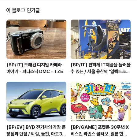
분은 있지만 중국차에 대한 선입견이 바뀔 정도였다. 원가
절감으로 내장재가 점점 저렴해지는 다른 차량 브랜드와
이 블로그 인기글
달리...이 정도 수준의 내장재면 프리미엄 브랜드로 봐야할
정도로 놀라운 수준이었다. 주행성능은 시승을 해봐야겠지
만, 이 정도면 중국차라고 편견을 가질 필요는 없어 보인다.
아쉬웠던 부분은 2열과 트렁크.쿠페형 SUV이다보니 2열
천장이 조금..
[BP/IT] 오래된 디지털 카메라
[BP/IT] 편하게 IT제품을 둘러볼
이야기 - 파나소닉 DMC - TZ5
수 있는 / 서울 용산역 '일렉트로마
트 용산점'
[BP/EV] BYD 전기차의 가장 큰
[BP/GAME] 포켓몬 30주년 X
장점과 단점 / 씨걸, 돌핀, 아토3,
베스킨 라빈스 콜라보. 일본 한정 /