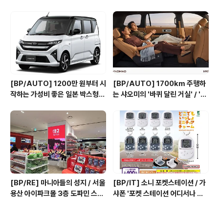
씨라이언 7, 씰
2026년 8월 1일~31일
[BP/AUTO] 1200만 원부터 시
[BP/AUTO] 1700km 주행하
작하는 가성비 좋은 일본 박스형
는 샤오미의 '바퀴 달린 거실' / 'S
경차 / 다이하츠 '무브', '무브 캔버
kyNomad N90 Max'
스'
[BP/RE] 마니아들의 성지 / 서울
[BP/IT] 소니 포켓스테이션 / 가
용산 아이파크몰 3층 도파민 스테
샤폰 '포켓 스테이션 어디서나 함
이션
께 미니어처 매력(ポケットステ
ーション どこでもいっしょミ