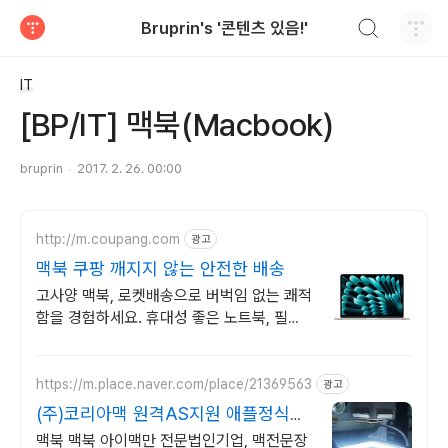
검색하기
Bruprin's '콘텐츠 있음!'
티스토리
IT
[BP/IT] 맥북(Macbook)
bruprin
2017. 2. 26. 00:00
http://m.coupang.com
광고
맥북 쿠팡 깨지지 않는 안전한 배송
고사양 맥북, 로켓배송으로 버벅임 없는 쾌적
함을 경험하세요. 휴대성 좋은 노트북, 필요
하세요? 배터리 걱정 없이 쿠팡에서 구매하
세요.
https://m.place.naver.com/place/21369563
광고
(주)코리아맥 원격AS지원 애플정식자
격보유 신속출장점검
맥북 맥북 아이맥만 전문법인기업, 맥전문장