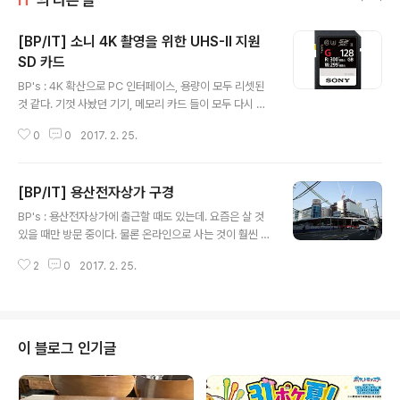
[BP/IT] 소니 4K 촬영을 위한 UHS-II 지원
SD 카드
글 내용
BP's : 4K 확산으로 PC 인터페이스, 용량이 모두 리셋된
것 같다. 기껏 사놨던 기기, 메모리 카드 들이 모두 다시 원
점으로 돌아간 것 같은 느낌. 아직 전문가 영역에서만 벌어
0
0
2017. 2. 25.
지고 있는 일이지만, DVD와 풀HD 등장처럼 4K는 새로운
표준이 될 것이다. 소니는 4K 영상 촬영을 위한 SD메모리
카드 SF-G 시리즈를 출시했다. 용량은 128GB, 64GB,
[BP/IT] 용산전자상가 구경
32GB. 가격은 50만원, 25만원, 15만원 선... 성능은 써진
글 내용
대로 읽기 300M/S 쓰기 299MB/S 이 속도도 대용량 파
BP's : 용산전자상가에 출근할 때도 있는데. 요즘은 살 것
일 옮기기에는 부족하지만. 아무튼 더 빨라졌다. 그런데 이
있을 때만 방문 중이다. 물론 온라인으로 사는 것이 훨씬 편
용량도 너무 적다. 4K로 영상을 촬영하면 1시간 분량이면
하지만, 이런 저런 제품들 구경하고. 어떤 것이 인기인지.
128GB를 다 사용하게 된다. 그리고 영상 특성상 여러 번
2
0
2017. 2. 25.
무엇보다 흐름을 보기 위해서는 직접 돌아보는 것이 좋다.
찍어야 하는데, 이 128GB로는 턱..
이날은 트랜스 사러 갔다가 선인상가와 나진상가를 돌아봤
다. 관광터미널 자리에 지어지고 있는 호텔은 이제 거의 다
모양을 갖췄다. 완공되면 용산도 더 많이 달라질 것 같다.
부대시설이 어떤게 지어질지는 모르겠지만.. 그런데 최근
이 블로그 인기글
우리나라 방문 관광객이 얼어붙었다는데, 그러면 호텔도
생각보다 안될 것 같음. SSD와 중고 PC파는 곳들이 많아
졌다. SSD로 이동하는 것이 확실히 느껴졌고, 게이밍 관련