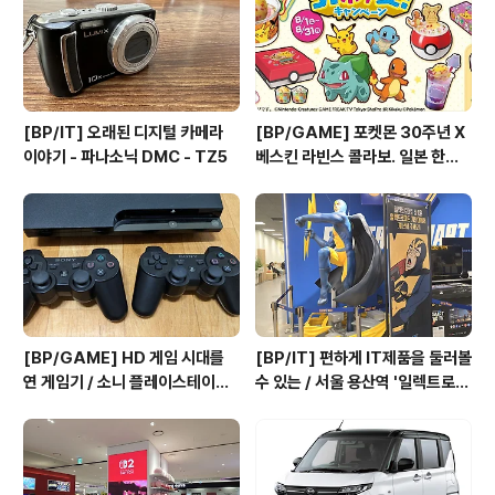
제품들, 모니터도 대형 제품들이 증가... 어떻게 보면 4K,
고화질에 대한..
[BP/IT] 오래된 디지털 카메라
[BP/GAME] 포켓몬 30주년 X
이야기 - 파나소닉 DMC - TZ5
베스킨 라빈스 콜라보. 일본 한정 /
2026년 8월 1일~31일
[BP/GAME] HD 게임 시대를
[BP/IT] 편하게 IT제품을 둘러볼
연 게임기 / 소니 플레이스테이션
수 있는 / 서울 용산역 '일렉트로마
3
트 용산점'