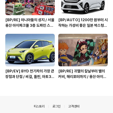
[BP/RE] 마니아들의 성지 / 서울
[BP/AUTO] 1200만 원부터 시
용산 아이파크몰 3층 도파민 스테
작하는 가성비 좋은 일본 박스형
이션
경차 / 다이하츠 '무브', '무브 캔버
스'
[BP/EV] BYD 전기차의 가장 큰
[BP/RE] 귀멸의 칼날부터 별의
장점과 단점 / 씨걸, 돌핀, 아토3,
커비, 해리포터까지 / 용산 아이파
씨라이언 7, 씰
크몰 3층 도파민 스테이션
의안내
티스토리
로그인
고객센터